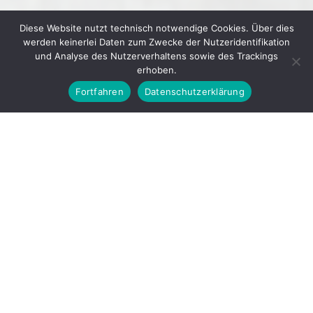
Diese Website nutzt technisch notwendige Cookies. Über dies
werden keinerlei Daten zum Zwecke der Nutzeridentifikation
und Analyse des Nutzerverhaltens sowie des Trackings
erhoben.
Fortfahren
Datenschutzerklärung
© 2026
GEWERBEVEREIN IHRINGEN E. V.
▲