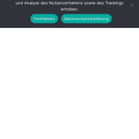
und Analyse des Nutzerverhaltens sowie des Trackings
erhoben.
Fortfahren
Datenschutzerklärung
© 2026
GEWERBEVEREIN IHRINGEN E. V.
▲