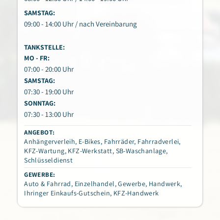
SAMSTAG:
09:00 - 14:00 Uhr / nach Vereinbarung
TANKSTELLE:
MO - FR:
07:00 - 20:00 Uhr
SAMSTAG:
07:30 - 19:00 Uhr
SONNTAG:
07:30 - 13:00 Uhr
ANGEBOT:
Anhängerverleih
,
E-Bikes
,
Fahrräder
,
Fahrradverlei
,
KFZ-Wartung
,
KFZ-Werkstatt
,
SB-Waschanlage
,
Schlüsseldienst
GEWERBE:
Auto & Fahrrad
,
Einzelhandel
,
Gewerbe
,
Handwerk
,
Ihringer Einkaufs-Gutschein
,
KFZ-Handwerk