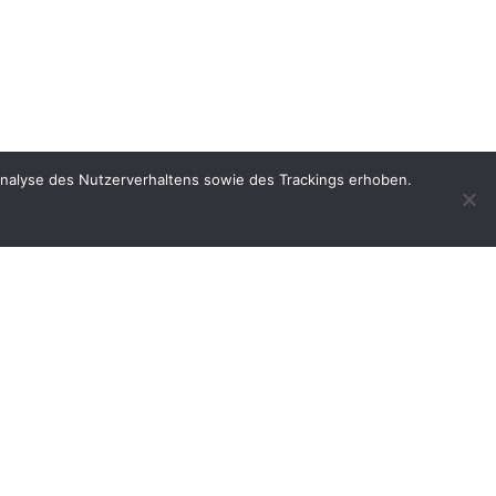
Analyse des Nutzerverhaltens sowie des Trackings erhoben.
▲