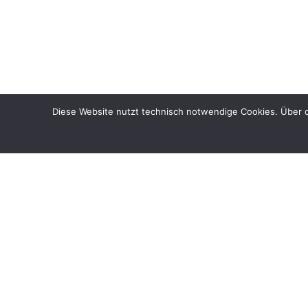
Diese Website nutzt technisch notwendige Cookies. Über d
© 2026
GEWERBEVEREIN IHRINGEN E. V.